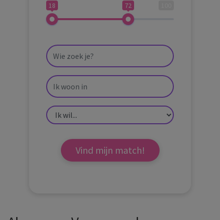
18
72
100
Vind mijn match!