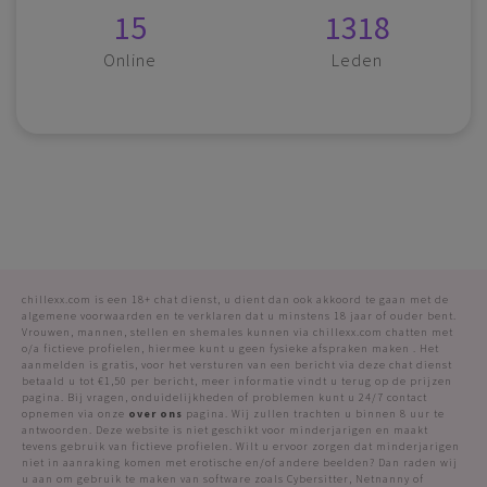
15
1318
Online
Leden
chillexx.com is een 18+ chat dienst, u dient dan ook akkoord te gaan met de
algemene voorwaarden en te verklaren dat u minstens 18 jaar of ouder bent.
Vrouwen, mannen, stellen en shemales kunnen via chillexx.com chatten met
o/a fictieve profielen, hiermee kunt u geen fysieke afspraken maken . Het
aanmelden is gratis, voor het versturen van een bericht via deze chat dienst
betaald u tot €1,50 per bericht, meer informatie vindt u terug op de prijzen
pagina. Bij vragen, onduidelijkheden of problemen kunt u 24/7 contact
opnemen via onze
over ons
pagina. Wij zullen trachten u binnen 8 uur te
antwoorden. Deze website is niet geschikt voor minderjarigen en maakt
tevens gebruik van fictieve profielen. Wilt u ervoor zorgen dat minderjarigen
niet in aanraking komen met erotische en/of andere beelden? Dan raden wij
u aan om gebruik te maken van software zoals Cybersitter, Netnanny of